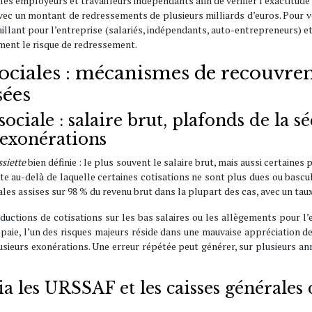
s employeurs et travailleurs indépendants afin de vérifier l’exactitude
 avec un montant de redressements de plusieurs milliards d’euros. Pour 
aillant pour l’entreprise (salariés, indépendants, auto-entrepreneurs) e
ment le risque de redressement.
sociales : mécanismes de recouvrem
sées
ociale : salaire brut, plafonds de la sé
exonérations
ssiette
bien définie : le plus souvent le salaire brut, mais aussi certaine
ite au-delà de laquelle certaines cotisations ne sont plus dues ou bascu
ales assises sur 98 % du revenu brut dans la plupart des cas, avec un taux
éductions de cotisations sur les bas salaires ou les allègements pour l
aie, l’un des risques majeurs réside dans une mauvaise appréciation de 
usieurs exonérations. Une erreur répétée peut générer, sur plusieurs anné
les URSSAF et les caisses générales d