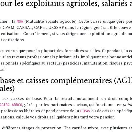
ur les exploitants agricoles, salariés a
lier : la
(Mutualité sociale agricole). Cette caisse unique gère pou
MSA
les CPAM, CARSAT, CAF et URSSAF dans le régime général. Elle couvre la 
cotisations. Concrètement, si vous dirigez une exploitation agricole ou
t cotisations.
cuteur unique pour la plupart des formalités sociales. Cependant, la 
sur les revenus professionnels pluriannuels, impliquent une bonne antic
ssionnels spécifiques au secteur (pesticides, manutention, risques psych
ral.
de base et caisses complémentaires (
ales)
s aux caisses de base. Pour la retraite notamment, un droit compl
, gérée par les partenaires sociaux, qui fonctionne en
poin
AGIRC‑ARRCO
s professions libérales dépend encore de la
ou de caisses spécif
CIPAV
sations, calcule vos droits et liquidera plus tard votre pension.
 différents étages de protection. Une carrière mixte, avec plusieurs s