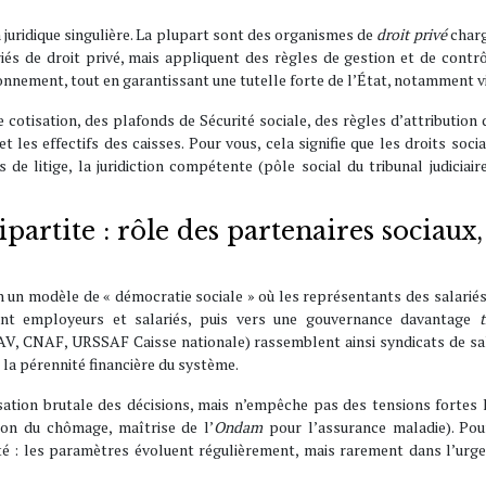
 juridique singulière. La plupart sont des organismes de
droit privé
charg
riés de droit privé, mais appliquent des règles de gestion et de contrô
nement, tout en garantissant une tutelle forte de l’État, notamment via 
e cotisation, des plafonds de Sécurité sociale, des règles d’attribution
les effectifs des caisses. Pour vous, cela signifie que les droits so
 de litige, la juridiction compétente (pôle social du tribunal judiciai
artite : rôle des partenaires sociaux, 
 un modèle de « démocratie sociale » où les représentants des salariés,
nt employeurs et salariés, puis vers une gouvernance davantage
t
V, CNAF, URSSAF Caisse nationale) rassemblent ainsi syndicats de sal
r la pérennité financière du système.
isation brutale des décisions, mais n’empêche pas des tensions fortes
ion du chômage, maîtrise de l’
Ondam
pour l’assurance maladie). Pour
ité : les paramètres évoluent régulièrement, mais rarement dans l’urge