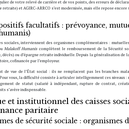
régulier de votre relevé de carrière et de vos points, des erreurs de décl
e retraite) et AGIRC‑ARRCO s’est modernisée, mais elle repose encore 
ositifs facultatifs : prévoyance, mut
 humanis)
es sociales, interviennent des organismes complémentaires : mutuelles 
ou
Malakoff Humanis
complètent le remboursement de la Sécurité soc
é, décès) ou d’épargne retraite individuelle. Depuis la généralisation de
toire, cofinancée par l’employeur.
nt de vue de l’État social : ils ne remplacent pas les branches maladi
ur vous, la difficulté consiste à articuler intelligemment ces niveaux : 
ment de statut (salarié à indépendant, rupture de contrat, créatio
oits s’avère indispensable.
et institutionnel des caisses socia
rnance paritaire
smes de sécurité sociale : organismes 