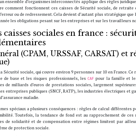
n ensemble d’organismes interconnectés applique des règles juridiques 
re comment fonctionnent ces caisses de Sécurité sociale, de retrai
 d’erreur ou de redressement. Cela devient d’autant plus stratégique que l
nnée les obligations pesant sur les entreprises et sur les travailleurs no
 caisses sociales en france : sécur
lémentaires
général (CPAM, URSSAF, CARSAT) et r
ue)
a Sécurité sociale, qui couvre environ 9 personnes sur 10 en France. Ce r
te de base et les risques professionnels, les
pour la famille et l
CAF
s de milliards d’euros de prestations sociales, largement supérieures
es entreprises publiques (SNCF, RATP), les industries électriques et ga
t d’assurance maladie.
imes spéciaux a plusieurs conséquences : règles de calcul différentes pou
nibilité. Toutefois, la tendance de fond est au rapprochement de ces 
es de solidarité et de compensation entre régimes limitent par ailleur
tème de protection sociale.