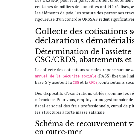
Les URSSAF, pour leur part, contrôlent directement le
centaines de milliers de contrôles ont été réalisés,
les éléments de paie, les statuts des personnes trav
rigoureuse d’un contrôle URSSAF réduit significative
Collecte des cotisations 
déclarations dématériali
Détermination de l’assiette s
CSG/CRDS, abattements et 
La collecte des cotisations sociales repose sur une
a
(PASS) fixe une lim
annuel de la Sécurité sociale
base. S’y ajoutent la
et la
, contributions soci
CSG
CRDS
Des dispositifs d’exonérations ciblées, comme les r
mécanique. Pour vous, employeur ou gestionnaire de p
fiscal et social des frais professionnels, cumul de pl
les structures à forte masse salariale.
Schéma de recouvrement via 
en outre‑mer