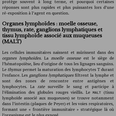
protège souvent à long terme, et pourquoi certaines
réponses sont plus rapides et plus puissantes lors d’une
ré-exposition à l’agent en question.
Organes lymphoïdes : moelle osseuse,
thymus, rate, ganglions lymphatiques et
tissu lymphoïde associé aux muqueuses
(MALT)
Les cellules immunitaires naissent et mûrissent dans des
organes lymphoïdes
. La
moelle osseuse
est le siège de
l’hématopoïèse, lieu d’origine de tous les lignages sanguins.
Le
thymus
permet la maturation des lymphocytes T durant
l’enfance. Les
ganglions lymphatiques
filtrent la lymphe et
sont des zones de rencontre entre antigènes et
lymphocytes. La
rate
surveille le sang et participe à
l’élimination des globules rouges vieillis. Le
(tissu
MALT
lymphoïde associé aux muqueuses) se trouve notamment
dans l’intestin (plaques de Peyer) et les voies respiratoires,
formant une « frontière immunitaire » stratégique là où
l’organisme est le plus exposé.