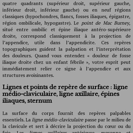
quatre quadrants (supérieur droit, supérieur gauche,
inférieur droit, inférieur gauche) ou en neuf régions
classiques (hypochondres, flancs, fosses iliaques, épigastre,
région ombilicale, hypogastre). Le
point de Mac Burney
,
situé entre ombilic et épine iliaque antéro-supérieure
droite, correspond classiquement à la projection de
l’appendice, utile dans l’appendicite. Ces repères
topographiques guident la palpation et l’interprétation
des douleurs. Quand vous entendez « douleur de fosse
iliaque droite chez un enfant fébrile », votre esprit peut
immédiatement relier ce signe à l’appendice et aux
structures avoisinantes.
Lignes et points de repère de surface : ligne
médio-claviculaire, ligne axillaire, épines
iliaques, sternum
La surface du corps fournit des repères palpables
essentiels. La
ligne médio-claviculaire
passe par le milieu de
la clavicule et sert à décrire la projection du cœur ou du
foie. Les
lignes axillaires
antérieure, moyenne et