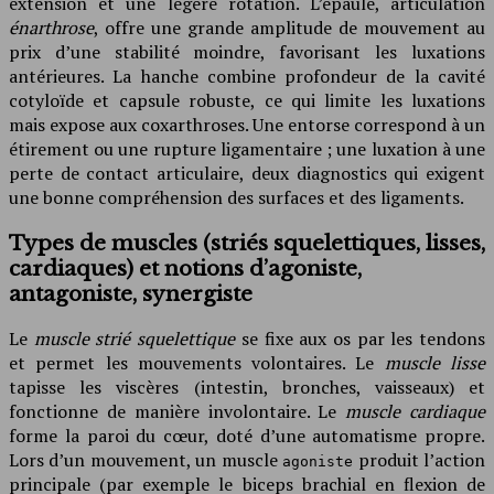
extension et une légère rotation. L’épaule, articulation
énarthrose
, offre une grande amplitude de mouvement au
prix d’une stabilité moindre, favorisant les luxations
antérieures. La hanche combine profondeur de la cavité
cotyloïde et capsule robuste, ce qui limite les luxations
mais expose aux coxarthroses. Une entorse correspond à un
étirement ou une rupture ligamentaire ; une luxation à une
perte de contact articulaire, deux diagnostics qui exigent
une bonne compréhension des surfaces et des ligaments.
Types de muscles (striés squelettiques, lisses,
cardiaques) et notions d’agoniste,
antagoniste, synergiste
Le
muscle strié squelettique
se fixe aux os par les tendons
et permet les mouvements volontaires. Le
muscle lisse
tapisse les viscères (intestin, bronches, vaisseaux) et
fonctionne de manière involontaire. Le
muscle cardiaque
forme la paroi du cœur, doté d’une automatisme propre.
Lors d’un mouvement, un muscle
produit l’action
agoniste
principale (par exemple le biceps brachial en flexion de