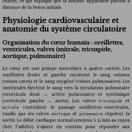
chaîne, ce qui explique que la douleur apparaisse parfois à
distance de la lésion initiale.
Physiologie cardiovasculaire et
anatomie du système circulatoire
Organisation du cœur humain : oreillettes,
ventricules, valves (mitrale, tricuspide,
aortique, pulmonaire)
Le cœur est une pompe musculaire à quatre cavités. Les
oreillettes
droite et gauche reçoivent le sang veineux
(veines caves) et le sang oxygéné (veines pulmonaires). Les
ventricules
éjectent le sang vers la circulation pulmonaire
(ventricule droit → artère pulmonaire) et systémique
(ventricule gauche → aorte). Les valves
et
tricuspide
contrôlent le passage oreillettes–ventricules,
mitrale
tandis que les valves
et
régulent la
aortique
pulmonaire
sortie. Le débit cardiaque normal (environ 5 L/min au repos
chez l’adulte) s’ajuste en continu pour répondre aux