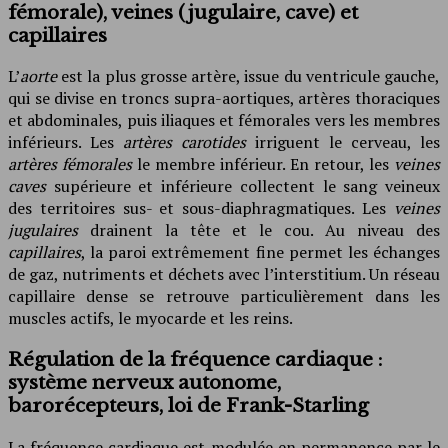
fémorale), veines (jugulaire, cave) et
capillaires
L’
aorte
est la plus grosse artère, issue du ventricule gauche,
qui se divise en troncs supra-aortiques, artères thoraciques
et abdominales, puis iliaques et fémorales vers les membres
inférieurs. Les
artères carotides
irriguent le cerveau, les
artères fémorales
le membre inférieur. En retour, les
veines
caves
supérieure et inférieure collectent le sang veineux
des territoires sus- et sous-diaphragmatiques. Les
veines
jugulaires
drainent la tête et le cou. Au niveau des
capillaires
, la paroi extrêmement fine permet les échanges
de gaz, nutriments et déchets avec l’interstitium. Un réseau
capillaire dense se retrouve particulièrement dans les
muscles actifs, le myocarde et les reins.
Régulation de la fréquence cardiaque :
système nerveux autonome,
barorécepteurs, loi de Frank-Starling
La fréquence cardiaque est modulée en permanence par le