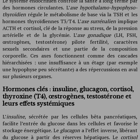
Le système endocrinien contrôle la santé à long terme par
des hormones circulantes. L’
axe hypothalamo-hypophyso-
thyroïdien
régule le métabolisme de base via la TSH et les
hormones thyroïdiennes T3/T4. L’
axe surrénalien
implique
ACTH et cortisol, clé de la réponse au stress, de la pression
artérielle et de la glycémie. L’
axe gonadique
(LH, FSH,
œstrogènes, testostérone) pilote fertilité, caractères
sexuels secondaires et une partie de la composition
corporelle. Ces axes fonctionnent comme des cascades
hiérarchisées : une insuffisance à un étage (par exemple
une hypophyse peu sécrétante) a des répercussions en aval
sur plusieurs organes.
Hormones clés : insuline, glucagon, cortisol,
thyroxine (T4), œstrogènes, testostérone et
leurs effets systémiques
L’
insuline
, sécrétée par les cellules bêta pancréatiques,
facilite l’entrée du glucose dans les cellules et favorise le
stockage énergétique. Le
glucagon
a l’effet inverse, libérant
du glucose à partir des réserves hépatiques. Le
cortisol