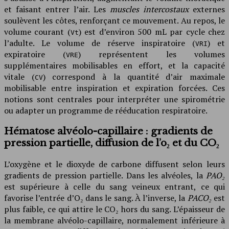
et faisant entrer l’air. Les
muscles intercostaux
externes
soulèvent les côtes, renforçant ce mouvement. Au repos, le
volume courant (
) est d’environ 500 mL par cycle chez
Vt
l’adulte. Le volume de réserve inspiratoire (
) et
VRI
expiratoire (
) représentent les volumes
VRE
supplémentaires mobilisables en effort, et la capacité
vitale (
) correspond à la quantité d’air maximale
CV
mobilisable entre inspiration et expiration forcées. Ces
notions sont centrales pour interpréter une spirométrie
ou adapter un programme de rééducation respiratoire.
Hématose alvéolo-capillaire : gradients de
pression partielle, diffusion de l’o₂ et du CO₂
L’oxygène et le dioxyde de carbone diffusent selon leurs
gradients de pression partielle. Dans les alvéoles, la
PAO₂
est supérieure à celle du sang veineux entrant, ce qui
favorise l’entrée d’O₂ dans le sang. À l’inverse, la
PACO₂
est
plus faible, ce qui attire le CO₂ hors du sang. L’épaisseur de
la membrane alvéolo-capillaire, normalement inférieure à