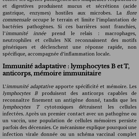
et digestives produisent mucus et sécrétions (acide
gastrique, enzymes) hostiles aux microbes. La
flore
commensale
occupe le terrain et limite l’implantation de
bactéries pathogènes. Si ces barrières sont franchies,
l’
immunité innée
prend le relais : macrophages,
neutrophiles et cellules NK reconnaissent des motifs
génériques et déclenchent une réponse rapide, non
spécifique, accompagnée d’inflammation locale.
Immunité adaptative : lymphocytes B et T,
anticorps, mémoire immunitaire
L’
immunité adaptative
apporte spécificité et mémoire. Les
lymphocytes B
produisent des anticorps capables de
reconnaître finement un antigène donné, tandis que les
lymphocytes T
cytotoxiques détruisent les cellules
infectées. Après un premier contact avec un pathogène ou
un vaccin, une population de cellules mémoires persiste
parfois des décennies. Ce mécanisme explique pourquoi une
infection virale donnée ou un schéma vaccinal complet