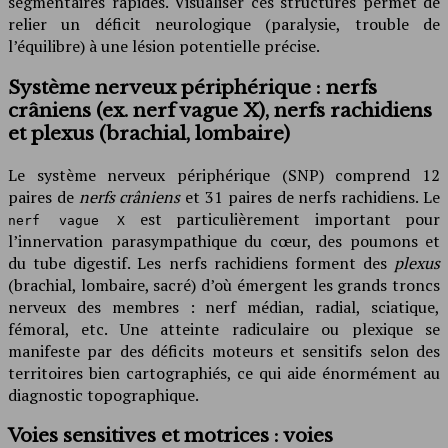
segmentaires rapides. Visualiser ces structures permet de
relier un déficit neurologique (paralysie, trouble de
l’équilibre) à une lésion potentielle précise.
Système nerveux périphérique : nerfs
crâniens (ex. nerf vague X), nerfs rachidiens
et plexus (brachial, lombaire)
Le système nerveux périphérique (SNP) comprend 12
paires de
nerfs crâniens
et 31 paires de nerfs rachidiens. Le
est particulièrement important pour
nerf vague X
l’innervation parasympathique du cœur, des poumons et
du tube digestif. Les nerfs rachidiens forment des
plexus
(brachial, lombaire, sacré) d’où émergent les grands troncs
nerveux des membres : nerf médian, radial, sciatique,
fémoral, etc. Une atteinte radiculaire ou plexique se
manifeste par des déficits moteurs et sensitifs selon des
territoires bien cartographiés, ce qui aide énormément au
diagnostic topographique.
Voies sensitives et motrices : voies