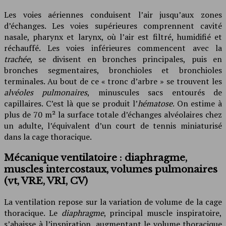
Les voies aériennes conduisent l’air jusqu’aux zones
d’échanges. Les voies supérieures comprennent cavité
nasale, pharynx et larynx, où l’air est filtré, humidifié et
réchauffé. Les voies inférieures commencent avec la
trachée
, se divisent en bronches principales, puis en
bronches segmentaires, bronchioles et bronchioles
terminales. Au bout de ce « tronc d’arbre » se trouvent les
alvéoles pulmonaires
, minuscules sacs entourés de
capillaires. C’est là que se produit l’
hématose
. On estime à
plus de 70 m² la surface totale d’échanges alvéolaires chez
un adulte, l’équivalent d’un court de tennis miniaturisé
dans la cage thoracique.
Mécanique ventilatoire : diaphragme,
muscles intercostaux, volumes pulmonaires
(vt, VRE, VRI, CV)
La ventilation repose sur la variation de volume de la cage
thoracique. Le
diaphragme
, principal muscle inspiratoire,
s’abaisse à l’inspiration, augmentant le volume thoracique