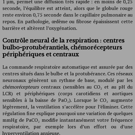
1 µm, permet une diffusion très rapide : en moins de 0,25
seconde, l’équilibre est atteint, alors que le globule rouge
reste environ 0,75 seconde dans le capillaire pulmonaire au
repos. En pathologie, œdème ou fibrose épaississent cette
barrière et altèrent l’oxygénation.
Contrôle neural de la respiration : centres
bulbo-protubérantiels, chémorécepteurs
périphériques et centraux
La commande respiratoire automatique est assurée par des
centres situés dans le bulbe et la protubérance. Ces réseaux
neuronaux génèrent un rythme de base, modulé par les
chémorécepteurs
centraux (sensibles au CO₂ et au pH du
LCR) et périphériques (corps carotidiens et aortiques
sensibles à la baisse de PaO₂). Lorsque le CO₂ augmente
légèrement, la ventilation s’accélère pour l’éliminer. Cette
régulation fine explique pourquoi une variation de quelques
mmHg de PaCO₂ modifie instantanément votre fréquence
respiratoire, par exemple lors d’un effort ou d’une
hyperventilation anxieuse.