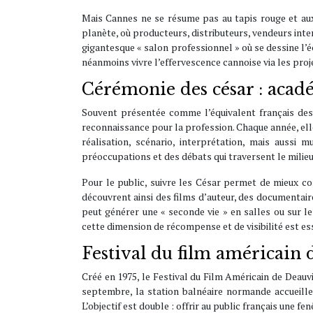
Mais Cannes ne se résume pas au tapis rouge et aux
planète, où producteurs, distributeurs, vendeurs int
gigantesque « salon professionnel » où se dessine l’é
néanmoins vivre l’effervescence cannoise via les proje
Cérémonie des césar : acadé
Souvent présentée comme l’équivalent français des
reconnaissance pour la profession. Chaque année, elle
réalisation, scénario, interprétation, mais auss
préoccupations et des débats qui traversent le milieu
Pour le public, suivre les César permet de mieux c
découvrent ainsi des films d’auteur, des documentai
peut générer une « seconde vie » en salles ou sur le
cette dimension de récompense et de visibilité est ess
Festival du film américain d
Créé en 1975, le Festival du Film Américain de Deau
septembre, la station balnéaire normande accueille
L’objectif est double : offrir au public français une f