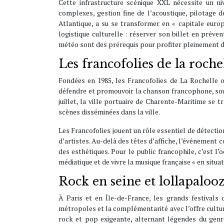
Cette infrastructure scénique XXL nécessite un n
complexes, gestion fine de l’acoustique, pilotage de
Atlantique, a su se transformer en « capitale europ
logistique culturelle : réserver son billet en prév
météo sont des prérequis pour profiter pleinement d
Les francofolies de la roch
Fondées en 1985, les Francofolies de La Rochelle o
défendre et promouvoir la chanson francophone, sous
juillet, la ville portuaire de Charente-Maritime se 
scènes disséminées dans la ville.
Les Francofolies jouent un rôle essentiel de détect
d’artistes. Au-delà des têtes d’affiche, l’événement c
des esthétiques. Pour le public francophile, c’est l
médiatique et de vivre la musique française « en situ
Rock en seine et lollapaloo
À Paris et en Île-de-France, les grands festivals 
métropoles et la complémentarité avec l’offre cultur
rock et pop exigeante, alternant légendes du genre