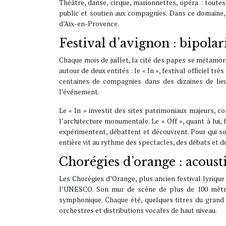
Théâtre, danse, cirque, marionnettes, opéra : toutes
public et soutien aux compagnies. Dans ce domaine, 
d’Aix-en-Provence.
Festival d’avignon : bipola
Chaque mois de juillet, la cité des papes se métamorp
autour de deux entités : le « In », festival officiel t
centaines de compagnies dans des dizaines de lieux
l’événement.
Le « In » investit des sites patrimoniaux majeurs, c
l’architecture monumentale. Le « Off », quant à lu
expérimentent, débattent et découvrent. Pour qui so
entière vit au rythme des spectacles, des débats et d
Chorégies d’orange : acous
Les Chorégies d’Orange, plus ancien festival lyrique
l’UNESCO. Son mur de scène de plus de 100 mètre
symphonique. Chaque été, quelques titres du grand 
orchestres et distributions vocales de haut niveau.