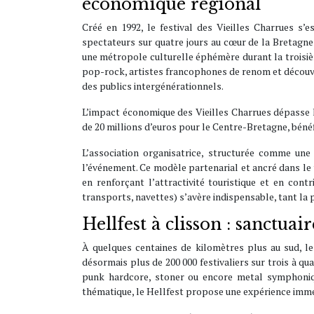
économique régional
Créé en 1992, le festival des Vieilles Charrues s
spectateurs sur quatre jours au cœur de la Bretagne
une métropole culturelle éphémère durant la troisiè
pop-rock, artistes francophones de renom et découver
des publics intergénérationnels.
L’impact économique des Vieilles Charrues dépasse l
de 20 millions d’euros pour le Centre-Bretagne, bénéf
L’association organisatrice, structurée comme un
l’événement. Ce modèle partenarial et ancré dans le t
en renforçant l’attractivité touristique et en con
transports, navettes) s’avère indispensable, tant la 
Hellfest à clisson : sanctu
À quelques centaines de kilomètres plus au sud, le
désormais plus de 200 000 festivaliers sur trois à q
punk hardcore, stoner ou encore metal symphonique
thématique, le Hellfest propose une expérience imme