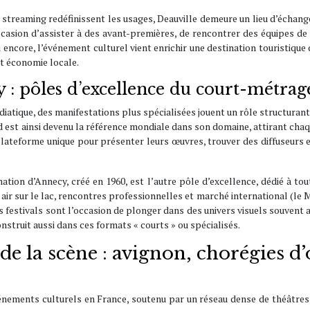
streaming redéfinissent les usages, Deauville demeure un lieu d’échanges
ccasion d’assister à des avant-premières, de rencontrer des équipes de
ci encore, l’événement culturel vient enrichir une destination touristique 
et économie locale.
: pôles d’excellence du court-métrage
diatique, des manifestations plus spécialisées jouent un rôle structurant
st ainsi devenu la référence mondiale dans son domaine, attirant chaqu
 plateforme unique pour présenter leurs œuvres, trouver des diffuseurs
mation d’Annecy, créé en 1960, est l’autre pôle d’excellence, dédié à to
air sur le lac, rencontres professionnelles et marché international (le 
ces festivals sont l’occasion de plonger dans des univers visuels souvent
struit aussi dans ces formats « courts » ou spécialisés.
 de la scène : avignon, chorégies d
vénements culturels en France, soutenu par un réseau dense de théâtres