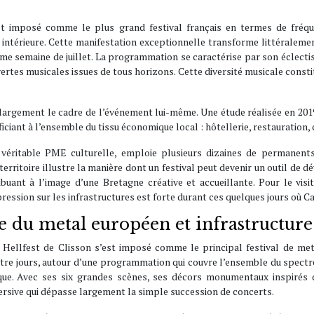
’est imposé comme le plus grand festival français en termes de fréqu
 intérieure. Cette manifestation exceptionnelle transforme littéralem
me semaine de juillet. La programmation se caractérise par son éclectis
tes musicales issues de tous horizons. Cette diversité musicale constitu
argement le cadre de l’événement lui-même. Une étude réalisée en 2019 
iciant à l’ensemble du tissu économique local : hôtellerie, restauration,
e véritable PME culturelle, emploie plusieurs dizaines de permanent
erritoire illustre la manière dont un festival peut devenir un outil de 
tribuant à l’image d’une Bretagne créative et accueillante. Pour le vi
pression sur les infrastructures est forte durant ces quelques jours où C
aire du metal européen et infrastructu
 Hellfest de Clisson s’est imposé comme le principal festival de meta
uatre jours, autour d’une programmation qui couvre l’ensemble du spect
. Avec ses six grandes scènes, ses décors monumentaux inspirés de 
rsive qui dépasse largement la simple succession de concerts.