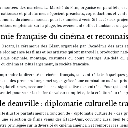
 montées des marches. Le Marché du Film, organisé en parallèle, est
ernationaux et plateformes négocient préachats, coproductions et vente
conomie du cinéma mondial pour les années à venir. Si l’accès aux proje
ctions en plein air sur la plage, les événements off et l’ambiance unique 
mie française du cinéma et reconnais
 Oscars, la cérémonie des César, organisée par l’Académie des arts e
 récompense les films et les artistes qui ont marqué la production natio
i musique originale, montage, costumes ou court métrage. Au-delà du
 du cinéma et, plus largement, la société française.
omprendre la diversité du cinéma français, souvent réduite à quelques
res ou des premiers longs métrages grâce à une nomination ou à un pri
s plateformes, avec une hausse significative des entrées. Pour qui s’i
entiel pour saisir la chaîne de valeur complète, de la création à la récep
e deauville : diplomatie culturelle tr
ville illustre parfaitement la fonction de « diplomatie culturelle » de
 une sélection de films venus des États-Unis, couvrant aussi bien le
enêtre privilégiée sur la diversité du cinéma américain et renforcer les li