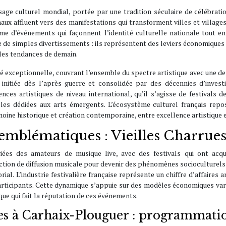
sage culturel mondial, portée par une tradition séculaire de célébrati
onaux affluent vers des manifestations qui transforment villes et villages
ythme d’événements qui façonnent l’identité culturelle nationale tout
de simples divertissements : ils représentent des leviers économiques ma
 les tendances de demain.
ité exceptionnelle, couvrant l’ensemble du spectre artistique avec une d
, initiée dès l’après-guerre et consolidée par des décennies d’investi
nces artistiques de niveau international, qu’il s’agisse de festivals 
lles dédiées aux arts émergents. L’écosystème culturel français repo
rimoine historique et création contemporaine, entre excellence artistique e
emblématiques : Vieilles Charrues,
giées des amateurs de musique live, avec des festivals qui ont ac
ction de diffusion musicale pour devenir des phénomènes socioculturels
al. L’industrie festivalière française représente un chiffre d’affaires 
articipants. Cette dynamique s’appuie sur des modèles économiques varié
ique qui fait la réputation de ces événements.
ues à Carhaix-Plouguer : programmatio