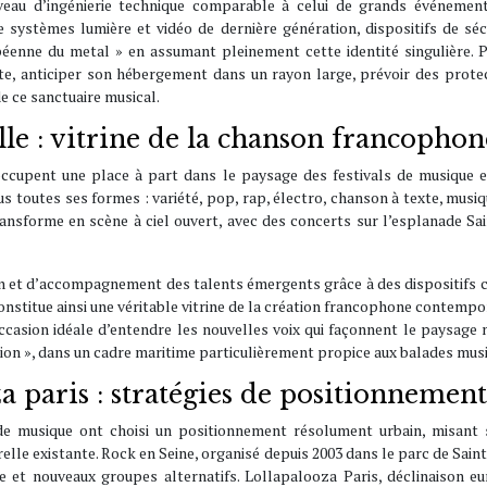
iveau d’ingénierie technique comparable à celui de grands événement
 systèmes lumière et vidéo de dernière génération, dispositifs de sécur
éenne du metal » en assumant pleinement cette identité singulière. Po
ente, anticiper son hébergement dans un rayon large, prévoir des prote
e ce sanctuaire musical.
elle : vitrine de la chanson francoph
ccupent une place à part dans le paysage des festivals de musique en 
 toutes ses formes : variété, pop, rap, électro, chanson à texte, musi
transforme en scène à ciel ouvert, avec des concerts sur l’esplanade Sai
ion et d’accompagnement des talents émergents grâce à des dispositifs 
onstitue ainsi une véritable vitrine de la création francophone contempor
’occasion idéale d’entendre les nouvelles voix qui façonnent le paysage 
ation », dans un cadre maritime particulièrement propice aux balades musi
za paris : stratégies de positionnemen
de musique ont choisi un positionnement résolument urbain, misant s
elle existante. Rock en Seine, organisé depuis 2003 dans le parc de Sa
 et nouveaux groupes alternatifs. Lollapalooza Paris, déclinaison eu