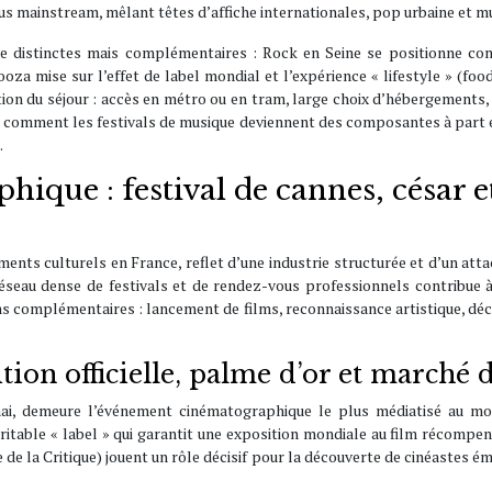
 mainstream, mêlant têtes d’affiche internationales, pop urbaine et mu
ue distinctes mais complémentaires : Rock en Seine se positionne co
looza mise sur l’effet de label mondial et l’expérience « lifestyle » (f
tion du séjour : accès en métro ou en tram, large choix d’hébergements, p
ci comment les festivals de musique deviennent des composantes à part en
.
ique : festival de cannes, césar e
nts culturels en France, reflet d’une industrie structurée et d’un att
réseau dense de festivals et de rendez-vous professionnels contribue à 
s complémentaires : lancement de films, reconnaissance artistique, déco
tion officielle, palme d’or et marché 
i, demeure l’événement cinématographique le plus médiatisé au mond
ritable « label » qui garantit une exposition mondiale au film récompen
de la Critique) jouent un rôle décisif pour la découverte de cinéastes é