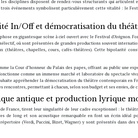
 les disciplines disposent de rendez-vous structurants qui articulent 
trois événements symbolisent particulièrement cette vitalité : le Festi
rité In/Off et démocratisation du thé
hose en gigantesque scène à ciel ouvert avec le Festival d’Avignon. Fond
rès sélectif, où sont présentées de grandes productions souvent internatio
 (théâtres, chapelles, cours, cafés-théâtres). Cette bipolarité cons
omme la Cour d’honneur du Palais des papes, offrant au public une expé
i, fonctionne comme un immense marché et laboratoire du spectacle v
uhaite appréhender la démocratisation du théâtre contemporain en Franc
es rencontres, permettant à chacun, selon son budget et ses envies, de c
tique antique et production lyrique 
 de France, tirent leur singularité de leur cadre exceptionnel : le théâ
s de long et son acoustique remarquable en font un écrin idéal po
répertoire (Verdi, Puccini, Bizet, Wagner) y sont présentés dans des 