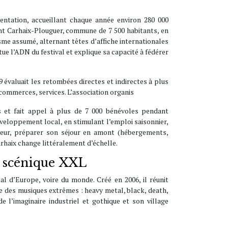
entation, accueillant chaque année environ 280 000
ent Carhaix-Plouguer, commune de 7 500 habitants, en
me assumé, alternant têtes d’affiche internationales
e l’ADN du festival et explique sa capacité à fédérer
évaluait les retombées directes et indirectes à plus
 commerces, services. L’association organis
s et fait appel à plus de 7 000 bénévoles pendant
développement local, en stimulant l’emploi saisonnier,
siteur, préparer son séjour en amont (hébergements,
arhaix change littéralement d’échelle.
re scénique XXL
l d’Europe, voire du monde. Créé en 2006, il réunit
re des musiques extrêmes : heavy metal, black, death,
l’imaginaire industriel et gothique et son village