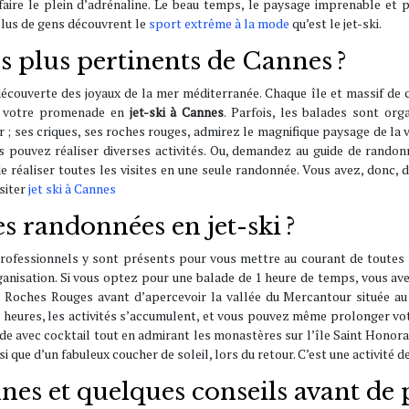
aire le plein d’adrénaline. Le beau temps, le paysage imprenable et pl
plus de gens découvrent le
sport extrême à la mode
qu’est le jet-ski.
es plus pertinents de Cannes ?
 découverte des joyaux de la mer méditerranée. Chaque île et massif de 
de votre promenade en
jet-ski à Cannes
. Parfois, les balades sont or
; ses criques, ses roches rouges, admirez le magnifique paysage de la va
ous pouvez réaliser diverses activités. Ou, demandez au guide de rando
e réaliser toutes les visites en une seule randonnée. Vous avez, donc, d
isiter
jet ski à Cannes
 randonnées en jet-ski ?
professionnels y sont présents pour vous mettre au courant de toutes 
nisation. Si vous optez pour une balade de 1 heure de temps, vous avez
 Roches Rouges avant d’apercevoir la vallée du Mercantour située au 
2 heures, les activités s’accumulent, et vous pouvez même prolonger votre
ade avec cocktail tout en admirant les monastères sur l’île Saint Honorat
i que d’un fabuleux coucher de soleil, lors du retour. C’est une activité 
nes et quelques conseils avant de 