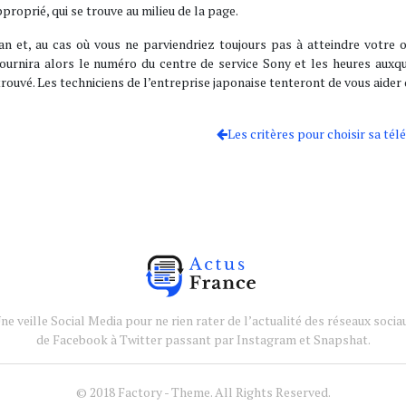
roprié, qui se trouve au milieu de la page.
ran et, au cas où vous ne parviendriez toujours pas à atteindre votre ob
urnira alors le numéro du centre de service Sony et les heures auxquell
rouvé. Les techniciens de l’entreprise japonaise tenteront de vous aider 
Les critères pour choisir sa tél
ne veille Social Media pour ne rien rater de l’actualité des réseaux socia
de Facebook à Twitter passant par Instagram et Snapshat.
© 2018 Factory - Theme. All Rights Reserved.