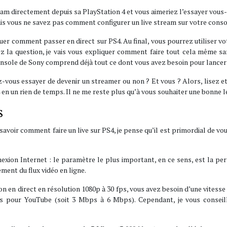
ream directement depuis sa PlayStation 4 et vous aimeriez l’essayer vou
 vous ne savez pas comment configurer un live stream sur votre console ? 
liquer comment passer en direct sur PS4. Au final, vous pourrez utiliser 
z la question, je vais vous expliquer comment faire tout cela même s
 console de Sony comprend déjà tout ce dont vous avez besoin pour lancer u
z-vous essayer de devenir un streamer ou non ? Et vous ? Alors, lisez e
 un rien de temps. Il ne me reste plus qu’à vous souhaiter une bonne lect
s
savoir comment faire un live sur PS4, je pense qu’il est primordial de vo
exion Internet : le paramètre le plus important, en ce sens, est la pe
gement du flux vidéo en ligne.
on en direct en résolution 1080p à 30 fps, vous avez besoin d’une vites
s pour YouTube (soit 3 Mbps à 6 Mbps). Cependant, je vous conseil