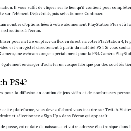
tion. Il vous suffit de cliquer sur le lien qu’il contient pour compléter 
e sur l’élément Déjà vérifié, puis sélectionnez Continuer.
ertain nombre d’options liées à votre abonnement PlayStation Plus et à l
 instructions à l’écran.
liser pour mettre en place un flux en direct via votre PlayStation 4, l
 vidéo est enregistré directement à partir du matériel PS4. Si vous sou
on Camera, une webcam conçue spécialement pour la PS4. Caméra PlayStati
également envisager d’acheter un casque fabriqué par des sociétés tierce
ch PS4?
es pour la diffusion en continu de jeux vidéo et de nombreuses person
cette plateforme, vous devez d’abord vous inscrire sur Twitch. Visitez 
 droite et sélectionnez « Sign Up » dans l’écran qui apparaît.
t de passe, votre date de naissance et votre adresse électronique dans