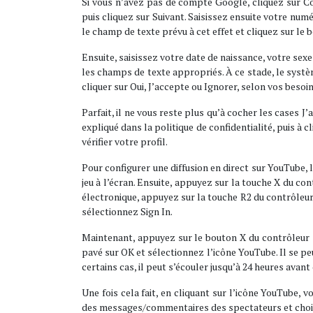
Si vous n’avez pas de compte Google, cliquez sur C
puis cliquez sur Suivant. Saisissez ensuite votre num
le champ de texte prévu à cet effet et cliquez sur le b
Ensuite, saisissez votre date de naissance, votre sex
les champs de texte appropriés. À ce stade, le système 
cliquer sur Oui, J’accepte ou Ignorer, selon vos besoin
Parfait, il ne vous reste plus qu’à cocher les cases 
expliqué dans la politique de confidentialité, puis à c
vérifier votre profil.
Pour configurer une diffusion en direct sur YouTube, 
jeu à l’écran. Ensuite, appuyez sur la touche X du c
électronique, appuyez sur la touche R2 du contrôleur
sélectionnez Sign In.
Maintenant, appuyez sur le bouton X du contrôleur s
pavé sur OK et sélectionnez l’icône YouTube. Il se pe
certains cas, il peut s’écouler jusqu’à 24 heures avan
Une fois cela fait, en cliquant sur l’icône YouTube, 
des messages/commentaires des spectateurs et choisir le