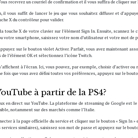
Vous recevrez un courriel de confirmation et il vous suffira de cliquer sur 
, il vous suffit de lancer le jeu que vous souhaitez diffuser et d’appu
uche X du contrôleur pour valider.
a touche X de votre clavier sur l’élément Sign In. Ensuite, scannez le 
ou votre smartphone, saisissez votre nom d’utilisateur et votre mot de 
appuyez sur le bouton violet Activer. Parfait, vous avez maintenant asso
s de l’élément OK et sélectionnez l’icône Twitch.
 s’affichent à l’écran. Ici, vous pouvez, par exemple, choisir d’activer o
fois que vous avez défini toutes vos préférences, appuyez sur le bouto
ouTube à partir de la PS4?
lux en direct sur YouTube. La plateforme de streaming de Google est le 
onible, notamment sur des marchés comme l’Italie.
er à la page officielle du service et cliquer sur le bouton « Sign In » e
s services similaires), saisissez son mot de passe et appuyez sur le bou