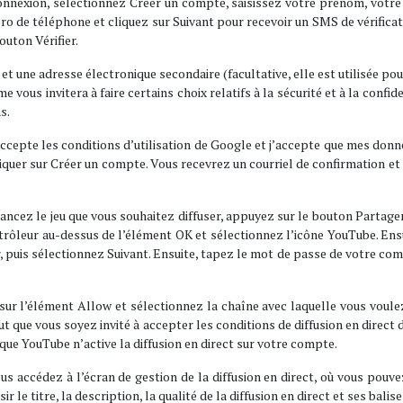
onnexion, sélectionnez Créer un compte, saisissez votre prénom, votre 
éro de téléphone et cliquez sur Suivant pour recevoir un SMS de vérificat
outon Vérifier.
e et une adresse électronique secondaire (facultative, elle est utilisée p
vous invitera à faire certains choix relatifs à la sécurité et à la confide
s.
J’accepte les conditions d’utilisation de Google et j’accepte que mes d
liquer sur Créer un compte. Vous recevrez un courriel de confirmation et il
lancez le jeu que vous souhaitez diffuser, appuyez sur le bouton Partager
ontrôleur au-dessus de l’élément OK et sélectionnez l’icône YouTube. Ens
, puis sélectionnez Suivant. Ensuite, tapez le mot de passe de votre com
ur l’élément Allow et sélectionnez la chaîne avec laquelle vous voulez
ut que vous soyez invité à accepter les conditions de diffusion en direc
t que YouTube n’active la diffusion en direct sur votre compte.
vous accédez à l’écran de gestion de la diffusion en direct, où vous pou
 titre, la description, la qualité de la diffusion en direct et ses balise