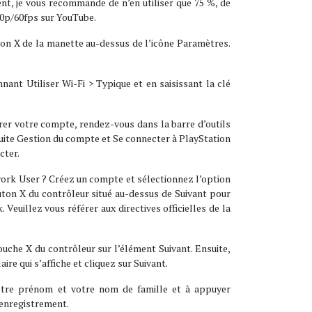
t, je vous recommande de n’en utiliser que 75 %, de
 720p/60fps sur YouTube.
uton X de la manette au-dessus de l’icône Paramètres.
nnant Utiliser Wi-Fi > Typique et en saisissant la clé
urer votre compte, rendez-vous dans la barre d’outils
uite Gestion du compte et Se connecter à PlayStation
cter.
ork User ? Créez un compte et sélectionnez l’option
uton X du contrôleur situé au-dessus de Suivant pour
Veuillez vous référer aux directives officielles de la
ouche X du contrôleur sur l’élément Suivant. Ensuite,
re qui s’affiche et cliquez sur Suivant.
, votre prénom et votre nom de famille et à appuyer
l’enregistrement.