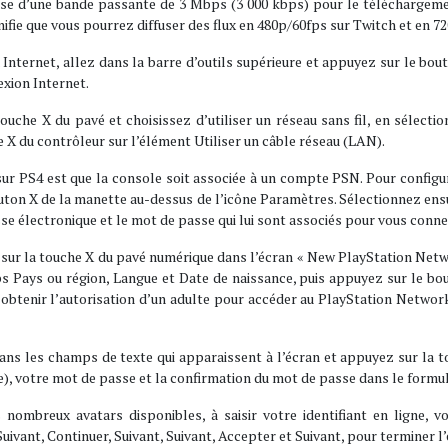
ose d’une bande passante de 3 Mbps (3 000 kbps) pour le téléchargemen
ignifie que vous pourrez diffuser des flux en 480p/60fps sur Twitch et en
à Internet, allez dans la barre d’outils supérieure et appuyez sur le bo
exion Internet.
uche X du pavé et choisissez d’utiliser un réseau sans fil, en sélectio
e X du contrôleur sur l’élément Utiliser un câble réseau (LAN).
 sur PS4 est que la console soit associée à un compte PSN. Pour config
uton X de la manette au-dessus de l’icône Paramètres. Sélectionnez ens
sse électronique et le mot de passe qui lui sont associés pour vous conne
 sur la touche X du pavé numérique dans l’écran « New PlayStation Netw
s Pays ou région, Langue et Date de naissance, puis appuyez sur le bo
obtenir l’autorisation d’un adulte pour accéder au PlayStation Network. 
ans les champs de texte qui apparaissent à l’écran et appuyez sur la t
), votre mot de passe et la confirmation du mot de passe dans le formulai
es nombreux avatars disponibles, à saisir votre identifiant en ligne
uivant, Continuer, Suivant, Suivant, Accepter et Suivant, pour terminer 