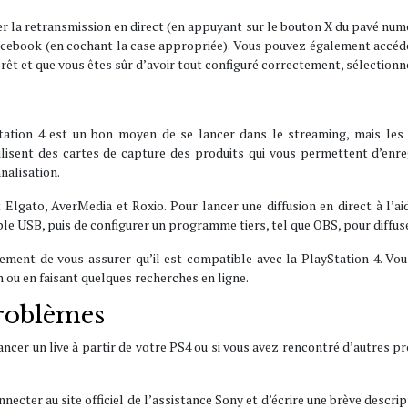
er la retransmission en direct (en appuyant sur le bouton X du pavé numé
 Facebook (en cochant la case appropriée). Vous pouvez également accé
êt et que vous êtes sûr d’avoir tout configuré correctement, sélectionne
ayStation 4 est un bon moyen de se lancer dans le streaming, mais les
ilisent des cartes de capture des produits qui vous permettent d’enregi
nalisation.
Elgato, AverMedia et Roxio. Pour lancer une diffusion en direct à l’aide
ble USB, puis de configurer un programme tiers, tel que OBS, pour diffuse
vivement de vous assurer qu’il est compatible avec la PlayStation 4. V
 ou en faisant quelques recherches en ligne.
problèmes
 lancer un live à partir de votre PS4 ou si vous avez rencontré d’autres
 connecter au site officiel de l’assistance Sony et d’écrire une brève des